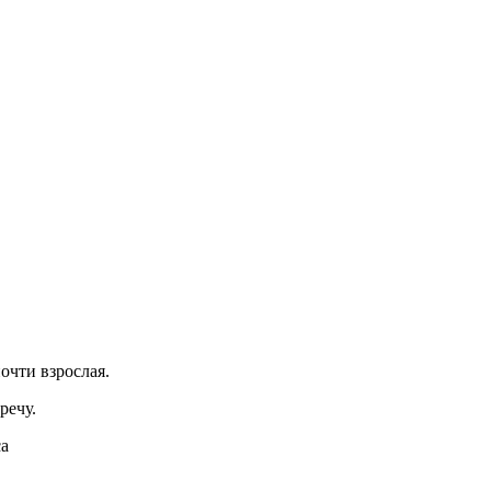
почти взрослая.
речу.
са