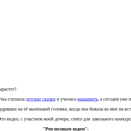
ырастет?
ютка слушала
детские сказки
и училась
вышивать
, а сегодня уже 
ряшки на её маленькой головке, когда она бежала ко мне на вст
то видео, с участием моей дочери, снято для школьного конкур
"Реп полным ходом".