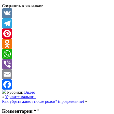
Сохранить в закладках:
VK
Telegram
Pinterest
Odnoklassniki
WhatsApp
Viber
Email
Рубрики:
Видео
Facebook
«
Удивите малыша.
Как убрать живот после родов? (продолжение)
»
Комментарии “
”